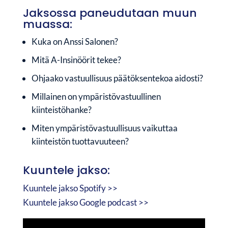
Jaksossa paneudutaan muun
muassa:
Kuka on Anssi Salonen?
Mitä A-Insinöörit tekee?
Ohjaako vastuullisuus päätöksentekoa aidosti?
Millainen on ympäristövastuullinen
kiinteistöhanke?
Miten ympäristövastuullisuus vaikuttaa
kiinteistön tuottavuuteen?
Kuuntele jakso:
Kuuntele jakso Spotify >>
Kuuntele jakso Google podcast >>