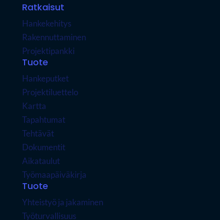
Ratkaisut
Hankekehitys
Rakennuttaminen
Projektipankki
Tuote
Hankeputket
Projektiluettelo
Kartta
Tapahtumat
Tehtävät
Dokumentit
Aikataulut
Työmaapäiväkirja
Tuote
Yhteistyö ja jakaminen
Työturvallisuus