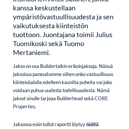
kanssa keskustellaan
ympäristövastuullisuudesta ja sen
vaikutuksesta kiinteistön
tuottoon.
Juontajana toimii Julius
Tuomikoski sekä Tuomo
Mertaniemi.
Jakso on osa Buildertalkin erikoisjaksoja.
Näissä
jaksoissa paneudumme siihen onko vastuullisuus
kiinteisöalalla edelleen kauniita puheita vai joko
voidaan puhua uudesta todellisuudesta. Nämä
jaksot sinulle tarjoaa Builderhead sekä
CORE
Properties
.
Jaksossa esiin tullut raportti löytyy
täältä
.