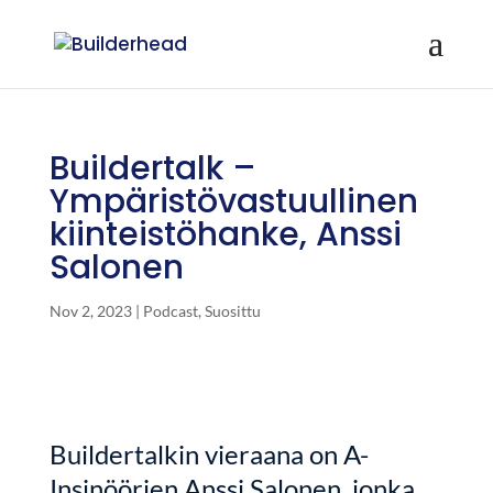
Buildertalk –
Ympäristövastuullinen
kiinteistöhanke, Anssi
Salonen
Nov 2, 2023
|
Podcast
,
Suosittu
Buildertalkin vieraana on A-
Insinöörien Anssi Salonen, jonka