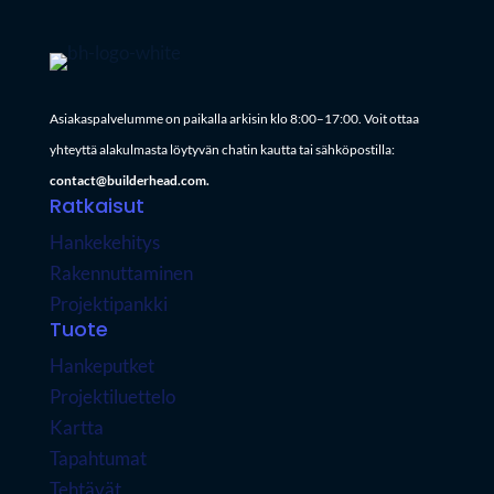
Asiakaspalvelumme on paikalla arkisin klo 8:00–17:00. Voit ottaa
yhteyttä alakulmasta löytyvän chatin kautta tai sähköpostilla:
contact@builderhead.com.
Ratkaisut
Hankekehitys
Rakennuttaminen
Projektipankki
Tuote
Hankeputket
Projektiluettelo
Kartta
Tapahtumat
Tehtävät