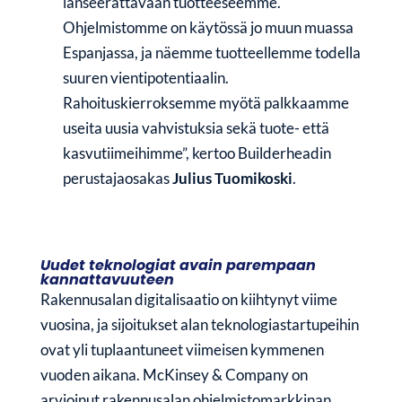
lanseerattavaan tuotteeseemme.
Ohjelmistomme on käytössä jo muun muassa
Espanjassa, ja näemme tuotteellemme todella
suuren vientipotentiaalin.
Rahoituskierroksemme myötä palkkaamme
useita uusia vahvistuksia sekä tuote- että
kasvutiimeihimme”, kertoo Builderheadin
perustajaosakas
Julius Tuomikoski
.
Uudet teknologiat avain parempaan
kannattavuuteen
Rakennusalan digitalisaatio on kiihtynyt viime
vuosina, ja sijoitukset alan teknologiastartupeihin
ovat yli tuplaantuneet viimeisen kymmenen
vuoden aikana. McKinsey & Company on
arvioinut rakennusalan ohjelmistomarkkinan