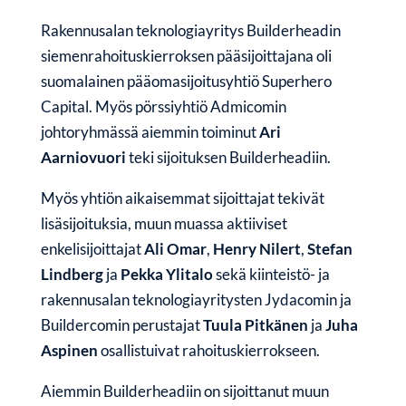
Rakennusalan teknologiayritys Builderheadin
siemenrahoituskierroksen pääsijoittajana oli
suomalainen pääomasijoitusyhtiö Superhero
Capital. Myös pörssiyhtiö Admicomin
johtoryhmässä aiemmin toiminut
Ari
Aarniovuori
teki sijoituksen Builderheadiin.
Myös yhtiön aikaisemmat sijoittajat tekivät
lisäsijoituksia, muun muassa aktiiviset
enkelisijoittajat
Ali Omar
,
Henry Nilert
,
Stefan
Lindberg
ja
Pekka Ylitalo
sekä kiinteistö- ja
rakennusalan teknologiayritysten Jydacomin ja
Buildercomin perustajat
Tuula Pitkänen
ja
Juha
Aspinen
osallistuivat rahoituskierrokseen.
Aiemmin Builderheadiin on sijoittanut muun