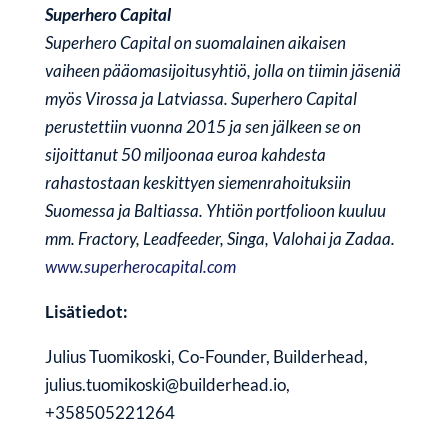
Superhero Capital
Superhero Capital on suomalainen aikaisen
vaiheen pääomasijoitusyhtiö, jolla on tiimin jäseniä
myös Virossa ja Latviassa. Superhero Capital
perustettiin vuonna 2015 ja sen jälkeen se on
sijoittanut 50 miljoonaa euroa kahdesta
rahastostaan keskittyen siemenrahoituksiin
Suomessa ja Baltiassa. Yhtiön portfolioon kuuluu
mm. Fractory, Leadfeeder, Singa, Valohai ja Zadaa.
www.superherocapital.com
Lisätiedot:
Julius Tuomikoski, Co-Founder, Builderhead,
julius.tuomikoski@builderhead.io,
+358505221264