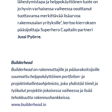
lähestymistapa ja helppokäyttöinen tuote on
jo hyvin varhaisessa vaiheessa osoittanut
tuottavansa merkittävää lisäarvoa
rakennusalan yrityksille”, kertoo kierroksen
pääsijoittaja Superhero Capitalin partneri
Jussi Pyörre
.
Builderhead
Builderhead on rakennuttajille ja pääurakoitsijoille
suunnattu helppokäyttöinen portfolion- ja
projektinhallintaohjelmisto, joka yhdistää tiimit ja
työkalut projektin jokaisessa vaiheessa ja lisää
tehokkuutta rakennushankkeissa.
www.builderhead.io