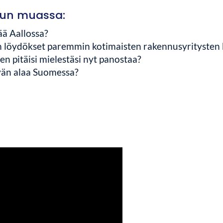
un muassa:
ää Aallossa?
n löydökset paremmin kotimaisten rakennusyritysten
n pitäisi mielestäsi nyt panostaa?
ävän alaa Suomessa?