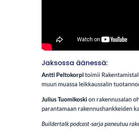
Jaksossa äänessä:
Antti Peltokorpi
toimii Rakentamistal
muun muassa leikkaussalin tuotanno
Julius Tuomikoski
on rakennusalan ohj
parantamaan rakennushankkeiden kanna
Buildertalk podcast-sarja paneutuu raken