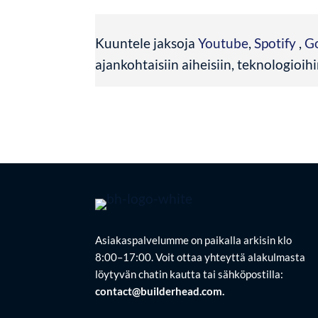
Kuuntele jaksoja
Youtube
,
Spotify
,
G
ajankohtaisiin aiheisiin, teknologioihi
Asiakaspalvelumme on paikalla arkisin klo
8:00–17:00. Voit ottaa yhteyttä alakulmasta
löytyvän chatin kautta tai sähköpostilla:
contact@builderhead.com.