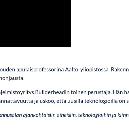
ouden apulaisprofessorina Aalto-yliopistossa. Rakennu
nohjausta.
elmistoyritys Builderheadin toinen perustaja. Hän ha
ttavuutta ja uskoo, että uusilla teknologioilla on si
nusalan ajankohtaisiin aiheisiin, teknologioihin ja kiinno