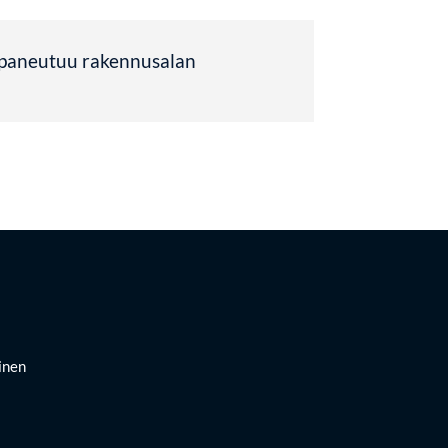
a paneutuu rakennusalan
inen