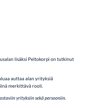
salan lisäksi Peltokorpi on tutkinut
luaa auttaa alan yrityksiä
inä merkittävä rooli.
staviin yrityksiin sekä persooniin.