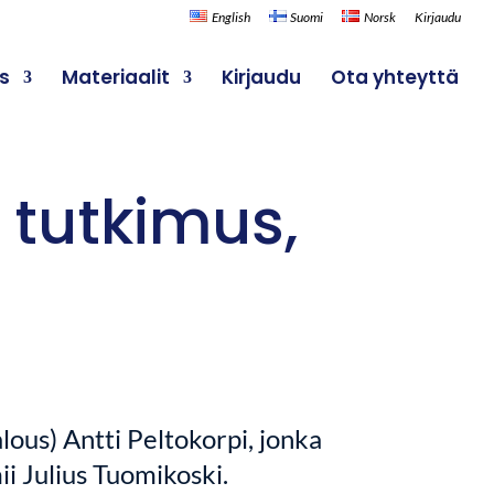
English
Suomi
Norsk
Kirjaudu
ys
Materiaalit
Kirjaudu
Ota yhteyttä
 tutkimus,
lous) Antti Peltokorpi, jonka
ii Julius Tuomikoski.