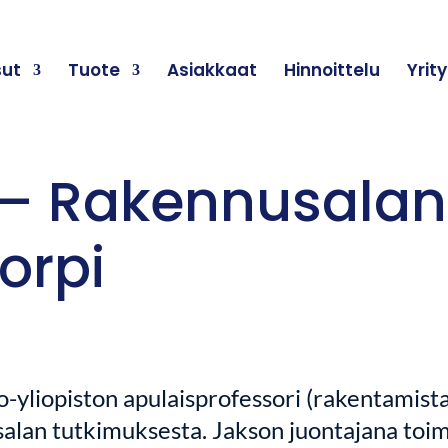
sut
Tuote
Asiakkaat
Hinnoittelu
Yrit
k – Rakennusalan
korpi
o-yliopiston apulaisprofessori (rakentamista
s
alan tutkimuksesta
. Jakson juontajana toim