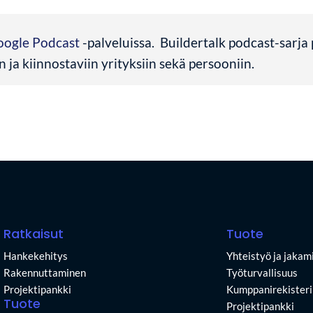
oogle Podcast
-palveluissa. Buildertalk podcast-sarj
n ja kiinnostaviin yrityksiin sekä persooniin.
Ratkaisut
Tuote
Hankekehitys
Yhteistyö ja jakam
Rakennuttaminen
Työturvallisuus
Projektipankki
Kumppanirekisteri
Tuote
Projektipankki