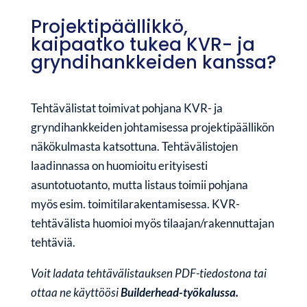
Projektipäällikkö,
kaipaatko tukea KVR- ja
gryndihankkeiden kanssa?
Tehtävälistat toimivat pohjana KVR- ja
gryndihankkeiden johtamisessa projektipäällikön
näkökulmasta katsottuna. Tehtävälistojen
laadinnassa on huomioitu erityisesti
asuntotuotanto, mutta listaus toimii pohjana
myös esim. toimitilarakentamisessa. KVR-
tehtävälista huomioi myös tilaajan/rakennuttajan
tehtäviä.
Voit ladata tehtävälistauksen PDF-tiedostona tai
ottaa ne käyttöösi
Builderhead-työkalussa.