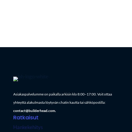
© Builderhead
Privacy
|
Terms of use
Asiakaspalvelumme on paikalla arkisin klo 8:00–17:00. Voit ottaa
yhteyttä alakulmasta löytyvän chatin kautta tai sähköpostilla:
contact@builderhead.com.
Ratkaisut
Hankekehitys