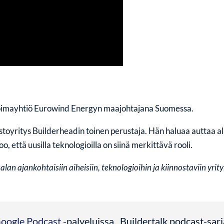
voimayhtiö Eurowind Energyn maajohtajana Suomessa.
stoyritys Builderheadin toinen perustaja. Hän haluaa auttaa 
 että uusilla teknologioilla on siinä merkittävä rooli.
an ajankohtaisiin aiheisiin, teknologioihin ja kiinnostaviin yrity
oogle Podcast
-palveluissa. Buildertalk podcast-sa