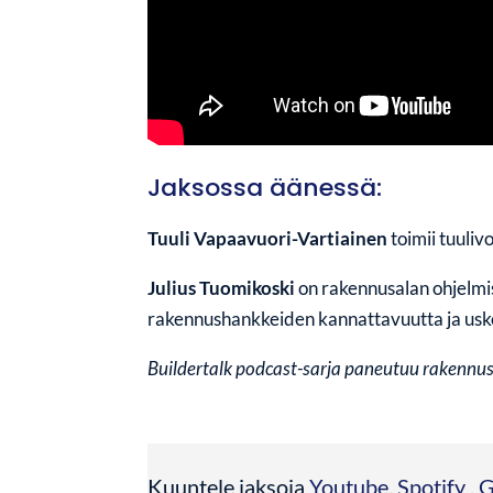
Jaksossa äänessä:
Tuuli Vapaavuori-Vartiainen
toimii tuuli
Julius Tuomikoski
on rakennusalan ohjelmi
rakennushankkeiden kannattavuutta ja uskoo,
Buildertalk podcast-sarja paneutuu rakennusal
Kuuntele jaksoja
Youtube
,
Spotify
,
G