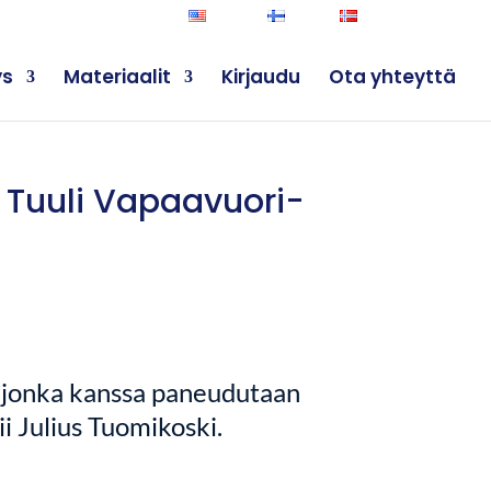
English
Suomi
Norsk
Kirjaudu
ys
Materiaalit
Kirjaudu
Ota yhteyttä
 Tuuli Vapaavuori-
, jonka kanssa paneudutaan
i Julius Tuomikoski.