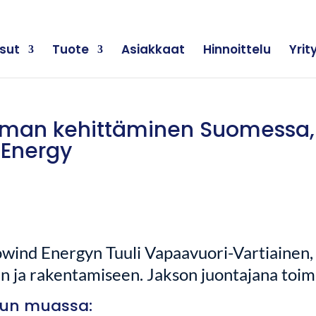
sut
Tuote
Asiakkaat
Hinnoittelu
Yrit
voiman kehittäminen Suomessa,
 Energy
owind Energyn Tuuli Vapaavuori-Vartiainen
n ja rakentamiseen
.
Jakson juontajana toimi
un muassa: