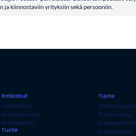
in ja kiinnostaviin yrityksiin sekä persooniin.
Ratkaisut
Tuote
Hankekehitys
Yhteistyö ja jak
Rakennuttaminen
Työturvallisuus
Projektipankki
Kumppanirekiste
Tuote
Projektipankki