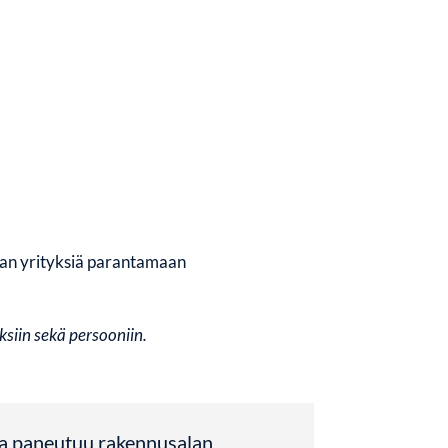
alan yrityksiä parantamaan
ksiin sekä persooniin.
rja paneutuu rakennusalan