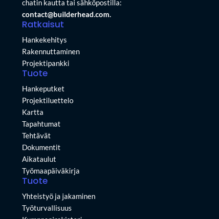
chatin kautta tai sähköpostilla:
contact@builderhead.com.
Ratkaisut
Hankekehitys
Rakennuttaminen
Projektipankki
Tuote
Hankeputket
Projektiluettelo
Kartta
Tapahtumat
Tehtävät
Dokumentit
Aikataulut
Työmaapäiväkirja
Tuote
Yhteistyö ja jakaminen
Työturvallisuus